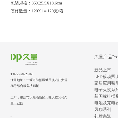
包装规格：35X25.5X18.6cm
装修数量：120X1＝120支/箱
久量产品Prod
_
新品上市
T 0755-29926168
LED移动照
注册地址：十堰市郧阳区城关镇沿江大道
家居应用照
88号综合服务楼15楼
电子灭蚊系
新国标排插
工厂：肇庆市大旺高新区大旺大道55号久
电池及充电
量工业园
风扇系列
_
礼赠渠道