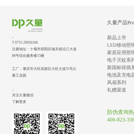
久量产品Prod
_
新品上市
T 0755-29926168
LED移动照
注册地址：十堰市郧阳区城关镇沿江大道
家居应用照
88号综合服务楼15楼
电子灭蚊系
新国标排插
工厂：肇庆市大旺高新区大旺大道55号久
电池及充电
量工业园
风扇系列
_
礼赠渠道
关注久量微信
了解更多
防伪查询热
400-823-33