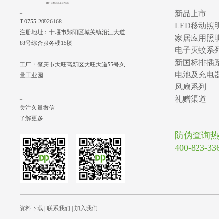
_
新品上市
T 0755-29926168
LED移动照
注册地址：十堰市郧阳区城关镇沿江大道
家居应用照
88号综合服务楼15楼
电子灭蚊系
新国标排插
工厂：肇庆市大旺高新区大旺大道55号久
电池及充电
量工业园
风扇系列
_
礼赠渠道
关注久量微信
了解更多
防伪查询热
400-823-33
资料下载
|
联系我们
|
加入我们