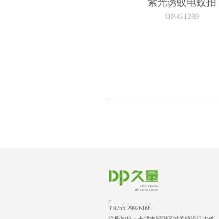
紫光诱蚊电蚊拍
DP-G1239
_
T 0755-29926168