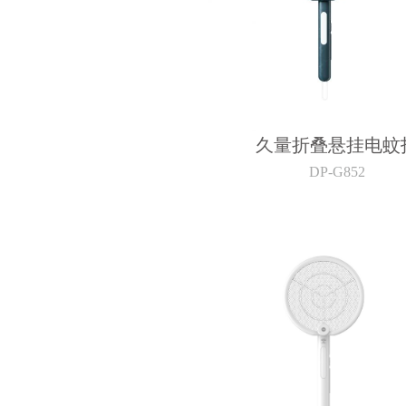
久量折叠悬挂电蚊
DP-G852