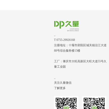
_
T 0755-29926168
注册地址：十堰市郧阳区城关镇沿江大道
88号综合服务楼15楼
工厂：肇庆市大旺高新区大旺大道55号久
量工业园
_
关注久量微信
了解更多