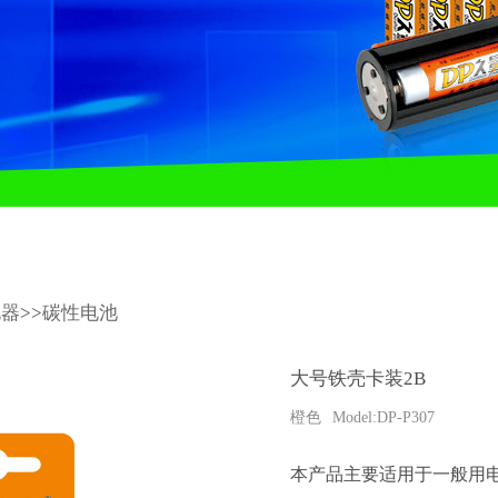
电器
>>
碳性电池
大号铁壳卡装2B
橙色
Model:DP-P307
本产品主要适用于一般用电