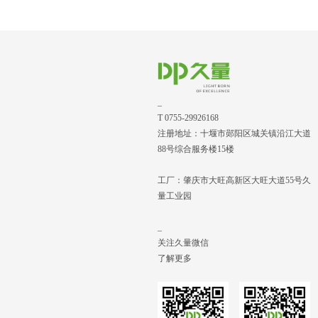
_
T 0755-29926168
注册地址：十堰市郧阳区城关镇沿江大道
88号综合服务楼15楼
工厂：肇庆市大旺高新区大旺大道55号久
量工业园
_
关注久量微信
了解更多