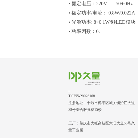
• 额定电压：220V 50/60Hz
• 额定功率/电流： 0.8W/0.022A
• 光源功率: 8×0.1W/颗LED模块
• 功率因数：0.1
_
T 0755-29926168
注册地址：十堰市郧阳区城关镇沿江大道
88号综合服务楼15楼
工厂：肇庆市大旺高新区大旺大道55号久
量工业园